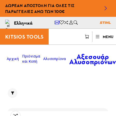
ΔΩΡΕΆΝ ΑΠΟΣΤΟΛΉ ΓΙΑ ΌΛΕΣ ΤΙΣ
ΠΑΡΑΓΓΕΛΊΕΣ ΆΝΩ ΤΩΝ 100€
Ελληνικά
KITSIOS TOOLS
MENU
Αξεσουάρ
Πριόνισμα
Αλυσοπριόνω
Αρχική
Αλυσοπρίονα
και Κοπή