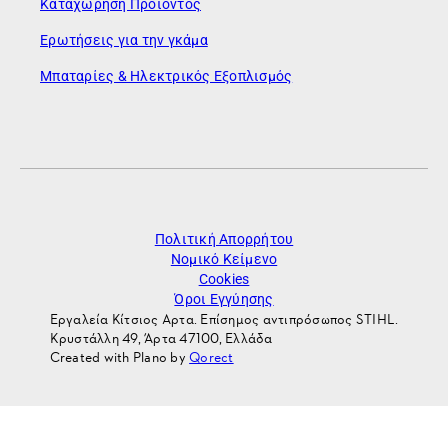
Καταχώρηση Προϊόντος
Ερωτήσεις για την γκάμα
Μπαταρίες & Ηλεκτρικός Εξοπλισμός
Πολιτική Απορρήτου
Νομικό Κείμενο
Cookies
Όροι Εγγύησης
Εργαλεία Κίτσιος Αρτα. Επίσημος αντιπρόσωπος STIHL.
Κρυστάλλη 49, Άρτα 47100, Ελλάδα
Created with Plano by
Qorect