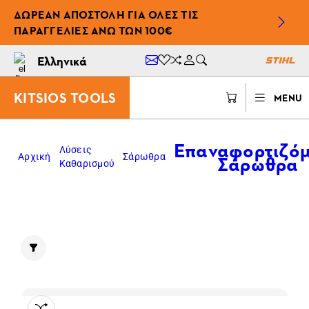
ΔΩΡΕΆΝ ΑΠΟΣΤΟΛΉ ΓΙΑ ΌΛΕΣ ΤΙΣ
ΠΑΡΑΓΓΕΛΊΕΣ ΆΝΩ ΤΩΝ 100€
Ελληνικά
KITSIOS TOOLS
MENU
Επαναφορτιζό
Λύσεις
Σάρωθρα
Αρχική
Σάρωθρα
Καθαρισμού