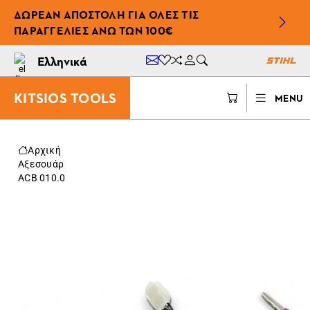
ΔΩΡΕΆΝ ΑΠΟΣΤΟΛΉ ΓΙΑ ΌΛΕΣ ΤΙΣ
ΠΑΡΑΓΓΕΛΊΕΣ ΆΝΩ ΤΩΝ 100€
Ελληνικά
KITSIOS TOOLS
MENU
Αρχική
Αξεσουάρ
ACB 010.0