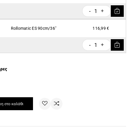
1
-
+
Rollomatic ES 90cm/36"
116,99 €
1
-
+
έρες
η στο καλάθι