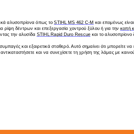
τικά αλυσοπρίονα όπως το
STIHL MS 462 C-M
και επομένως είνα
για ρίψη δέντρων και επεξεργασία χοντρού ξύλου ή για την
κοπή 
ώντας την αλυσίδα
STIHL Rapid Duro Rescue
και το αλυσοπρίονο
 συμπαγές και εξαιρετικά σταθερό. Αυτό σημαίνει ότι μπορείτε ν
αντικαταστήσετε και να συνεχίσετε τη χρήση της λάμας με καινού