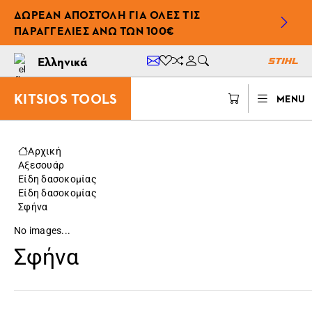
ΔΩΡΕΆΝ ΑΠΟΣΤΟΛΉ ΓΙΑ ΌΛΕΣ ΤΙΣ
ΠΑΡΑΓΓΕΛΊΕΣ ΆΝΩ ΤΩΝ 100€
Ελληνικά
KITSIOS TOOLS
MENU
Αρχική
Αξεσουάρ
Είδη δασοκομίας
Είδη δασοκομίας
Σφήνα
No images...
Σφήνα