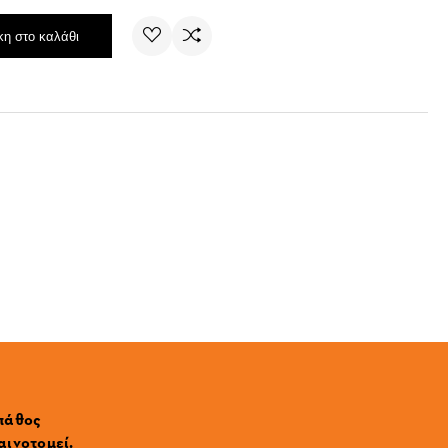
η στο καλάθι
 πάθος
αινοτομεί.