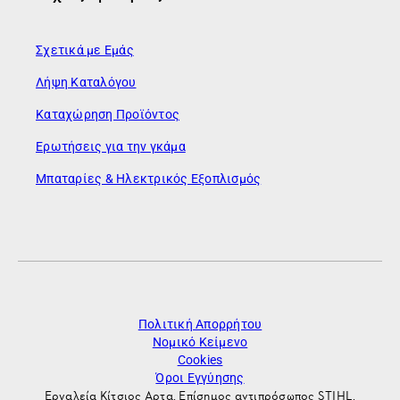
Σχετικά με Εμάς
Λήψη Καταλόγου
Καταχώρηση Προϊόντος
Ερωτήσεις για την γκάμα
Μπαταρίες & Ηλεκτρικός Εξοπλισμός
Πολιτική Απορρήτου
Νομικό Κείμενο
Cookies
Όροι Εγγύησης
Εργαλεία Κίτσιος Αρτα. Επίσημος αντιπρόσωπος STIHL.