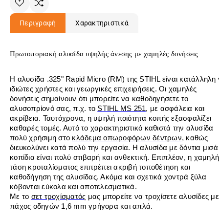
Περιγραφή
Χαρακτηριστικά
Πρωτοποριακή αλυσίδα υψηλής άνεσης με χαμηλές δονήσεις
Η αλυσίδα .325" Rapid Micro (RM) της STIHL είναι κατάλληλη 
ιδιώτες χρήστες και γεωργικές επιχειρήσεις. Οι χαμηλές
δονήσεις σημαίνουν ότι μπορείτε να καθοδηγήσετε το
αλυσοπρίονό σας, π.χ. το
STIHL MS 251
, με ασφάλεια και
ακρίβεια. Ταυτόχρονα, η υψηλή ποιότητα κοπής εξασφαλίζει
καθαρές τομές. Αυτό το χαρακτηριστικό καθιστά την αλυσίδα
πολύ χρήσιμη στο
κλάδεμα οπωροφόρων δέντρων
, καθώς
διευκολύνει κατά πολύ την εργασία. Η αλυσίδα με δόντια μισά
κοπίδια είναι πολύ στιβαρή και ανθεκτική. Επιπλέον, η χαμηλή
τάση κροταλίσματος επιτρέπει ακριβή τοποθέτηση και
καθοδήγηση της αλυσίδας. Ακόμα και σχετικά χοντρά ξύλα
κόβονται εύκολα και αποτελεσματικά.
Με το
σετ τροχίσματός
μας μπορείτε να τροχίσετε αλυσίδες με
πάχος οδηγών 1,6 mm γρήγορα και απλά.