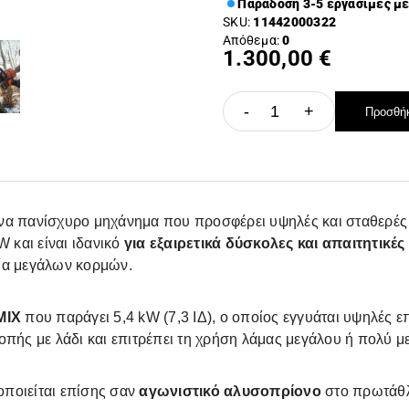
Παράδοση 3-5 εργάσιμες μ
SKU:
11442000322
Απόθεμα:
0
1.300,00 €
-
+
Προσθήκ
α πανίσχυρο μηχάνημα που προσφέρει υψηλές και σταθερές επ
W και είναι ιδανικό
για εξαιρετικά δύσκολες και απαιτητικέ
ία μεγάλων κορμών.
MIX
που παράγει 5,4 kW (7,3 ΙΔ), ο οποίος εγγυάται υψηλές 
οπής με λάδι και επιτρέπει τη χρήση λάμας μεγάλου ή πολύ μ
ποιείται επίσης σαν
αγωνιστικό αλυσοπρίονο
στο πρωτάθ