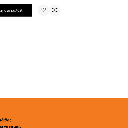
η στο καλάθι
 πάθος
αινοτομεί.