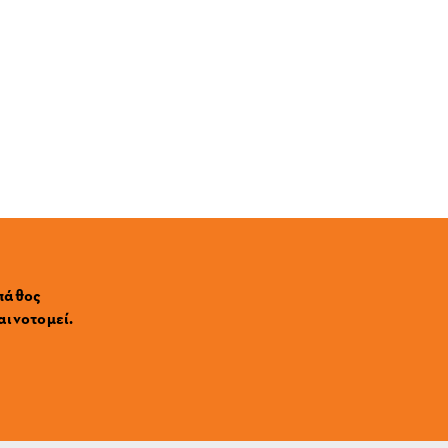
 πάθος
αινοτομεί.