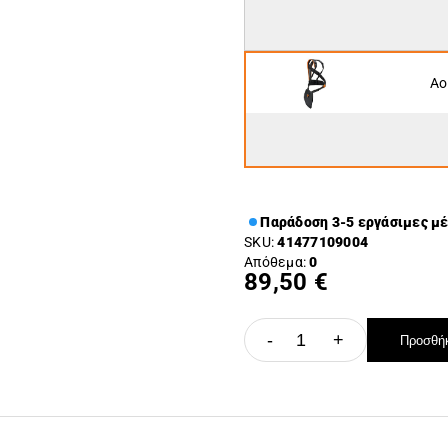
Αο
Παράδοση 3-5 εργάσιμες μ
SKU:
41477109004
Απόθεμα:
0
89,50 €
-
+
Προσθήκ