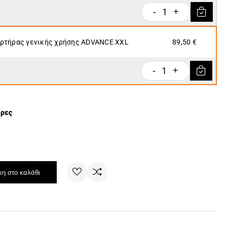
1
-
+
ρτήρας γενικής χρήσης ADVANCE XXL
89,50 €
1
-
+
έρες
η στο καλάθι