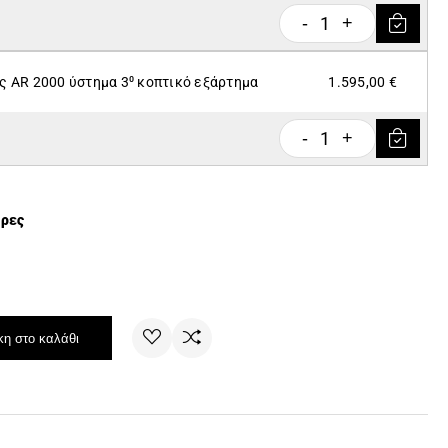
1
-
+
ς ΑR 2000 ύστημα 3⁰ κοπτικό εξάρτημα
1.595,00 €
1
-
+
έρες
η στο καλάθι