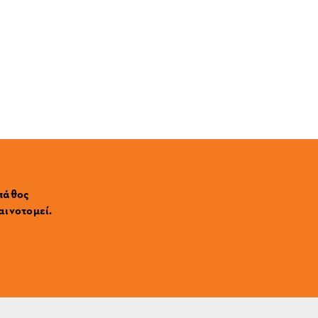
 πάθος
αινοτομεί.