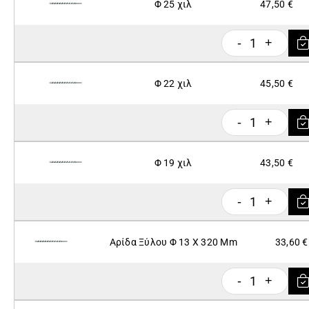
Φ 25 χιλ
47,50 €
1
-
+
Φ 22 χιλ
45,50 €
1
-
+
Φ 19 χιλ
43,50 €
1
-
+
Αρίδα Ξύλου Φ 13 X 320 Mm
33,60 €
1
-
+