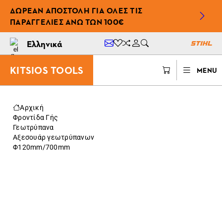
ΔΩΡΕΆΝ ΑΠΟΣΤΟΛΉ ΓΙΑ ΌΛΕΣ ΤΙΣ
ΠΑΡΑΓΓΕΛΊΕΣ ΆΝΩ ΤΩΝ 100€
Ελληνικά
KITSIOS TOOLS
MENU
Αρχική
Φροντίδα Γής
Γεωτρύπανα
Αξεσουάρ γεωτρύπανων
Φ120mm/700mm