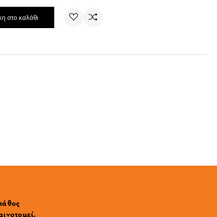
η στο καλάθι
 πάθος
αινοτομεί.