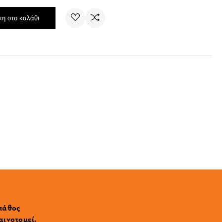
η στο καλάθι
 πάθος
αινοτομεί.