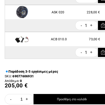
ASK 020
228,00 €
1
-
+
ACB 010.0
73,00 €
1
-
+
Παράδοση 3-5 εργάσιμες μέρες
SKU:
69077606931
Απόθεμα:
0
205,00 €
-
+
Προσθήκη στο καλάθι