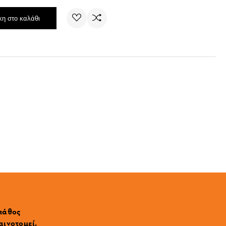
η στο καλάθι
 πάθος
αινοτομεί.