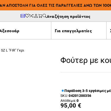
ΆΝ ΑΠΟΣΤΟΛΉ ΓΙΑ ΌΛΕΣ ΤΙΣ ΠΑΡΑΓΓΕΛΊΕΣ ΆΝΩ ΤΩΝ 100
Αναζήτηση προϊόντος
Αξεσουάρ
Για επαγγελματίες
SZ L "FIR" Γκρι
Φούτερ με κου
Παράδοση 3-5 εργάσιμες μ
SKU:
04201200356
Απόθεμα:
0
95,00 €