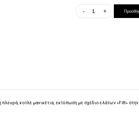
-
+
Προσθήκ
ή πλευρά, κοτλέ μανικέτια, εκτύπωση με σχέδιο ελάτων «FIR» στη