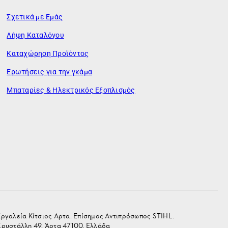
Σχετικά με Εμάς
Λήψη Καταλόγου
Καταχώρηση Προϊόντος
Ερωτήσεις για την γκάμα
Μπαταρίες & Ηλεκτρικός Εξοπλισμός
Εργαλεία Κίτσιος Αρτα. Επίσημος Αντιπρόσωπος STIHL.
Κρυστάλλη 49, Άρτα 47100, Ελλάδα