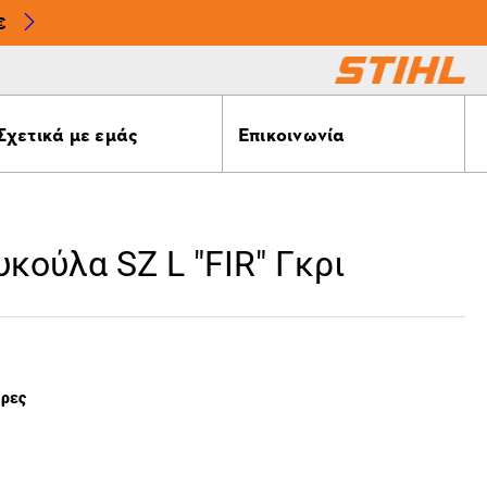
€
Σχετικά με εμάς
Επικοινωνία
κούλα SZ L "FIR" Γκρι
έρες