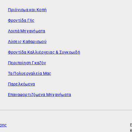
Πριόνισμα και Κοπή
Φροντίδα Γής
Λοιπά Μηχανήματα
Λύσεις Καθαρισμού
Φροντίδα Καλλιέργειας & Συγκομιδή
Περιποίηση Γκαζόν
Τα Πολυεργαλεία Μας
Παρελκόμενα
Επαναφορτιζόμενα Μηχανήματα
ησης