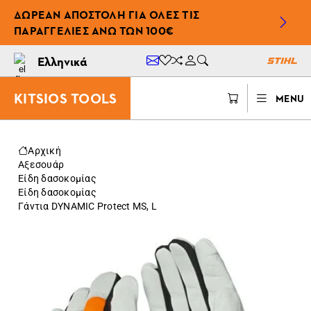
ΔΩΡΕΆΝ ΑΠΟΣΤΟΛΉ ΓΙΑ ΌΛΕΣ ΤΙΣ
ΠΑΡΑΓΓΕΛΊΕΣ ΆΝΩ ΤΩΝ 100€
Ελληνικά
KITSIOS TOOLS
MENU
Αρχική
Αξεσουάρ
Είδη δασοκομίας
Είδη δασοκομίας
Γάντια DYNAMIC Protect MS, L