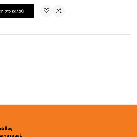
η στο καλάθι
 πάθος
αινοτομεί.