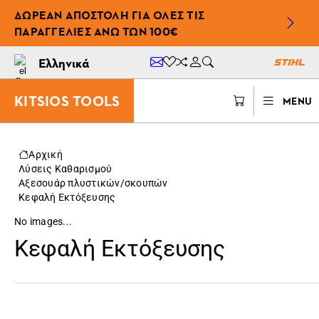
ΔΩΡΕΆΝ ΑΠΟΣΤΟΛΉ ΓΙΑ ΌΛΕΣ ΤΙΣ
ΠΑΡΑΓΓΕΛΊΕΣ ΆΝΩ ΤΩΝ 100€
Ελληνικά
KITSIOS TOOLS
MENU
Αρχική
Λύσεις Καθαρισμού
Αξεσουάρ πλυστικών/σκουπών
Κεφαλή Εκτόξευσης
No images...
Κεφαλή Εκτόξευσης