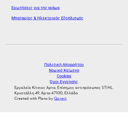
Ερωτήσεις για την γκάμα
Μπαταρίες & Ηλεκτρικός Εξοπλισμός
Πολιτική Απορρήτου
Νομικό Κείμενο
Cookies
Όροι Εγγύησης
Εργαλεία Κίτσιος Αρτα. Επίσημος αντιπρόσωπος STIHL.
Κρυστάλλη 49, Άρτα 47100, Ελλάδα
Created with Plano by
Qorect