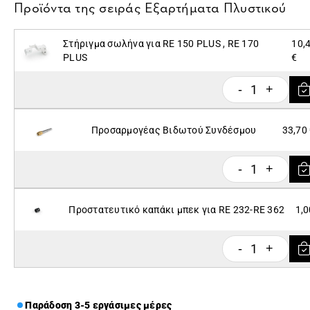
Προϊόντα της σειράς
Εξαρτήματα Πλυστικού
Στήριγμα σωλήνα για RE 150 PLUS , RE 170
10,
PLUS
€
1
-
+
Προσαρμογέας Βιδωτού Συνδέσμου
33,70
1
-
+
Προστατευτικό καπάκι μπεκ για RE 232-RE 362
1,0
1
-
+
Παράδοση 3-5 εργάσιμες μέρες