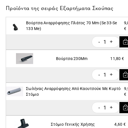
Προϊόντα της σειράς
Εξαρτήματα Σκούπας
Βούρτσα Αναρρόφησης Πλάτος 70 Mm (Se 33-Se
9,
133 Me)
€
1
-
+
Βούρτσα 230Mm
11,80 €
1
-
+
Σωλήνας Αναρρόφησης Από Καουτσούκ Με Κυρτό
9
Στόμιο
€
1
-
+
Στόμιο Γενικής Χρήσης
4,60 €