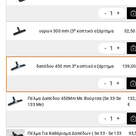
1
-
+
υγρών 300 mm (3⁰ κοπτικό εξάρτημα
32,50
1
-
+
δαπέδου 450 mm 3⁰ κοπτικό εξάρτημα
139,00
1
-
+
Πέλμα Δαπέδου 450Mm Με Βούρτσα (Se 33-Se
132
133 Me)
€
1
-
+
Πέλμα Για Καθάρισμα Δαπέδων ( Se 33 - Se 133
93,