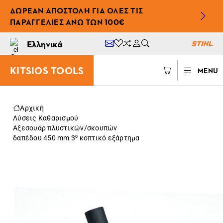
ΔΩΡΕΆΝ ΑΠΟΣΤΟΛΉ ΓΙΑ ΌΛΕΣ ΤΙΣ
ΠΑΡΑΓΓΕΛΊΕΣ ΆΝΩ ΤΩΝ 100€
Ελληνικά
KITSIOS TOOLS
MENU
Αρχική
Λύσεις Καθαρισμού
Αξεσουάρ πλυστικών/σκουπών
δαπέδου 450 mm 3⁰ κοπτικό εξάρτημα