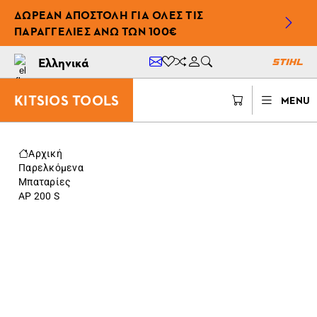
ΔΩΡΕΆΝ ΑΠΟΣΤΟΛΉ ΓΙΑ ΌΛΕΣ ΤΙΣ
ΠΑΡΑΓΓΕΛΊΕΣ ΆΝΩ ΤΩΝ 100€
Ελληνικά
KITSIOS TOOLS
MENU
Αρχική
Παρελκόμενα
Μπαταρίες
AP 200 S