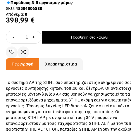
Παράδοση 3-5 εργάσιμες μέρες
SKU:
48504006588
Απόθεμα:
0
398,99 €
-
+
Προσθήκη στο καλάθι
Περιγραφή
Χαρακτηριστικά
Το σύστημα AP της STIHL σας υποστηρίζει στις καθημερινές σα
εργασίες συντήρησης κήπων, τοπίου και δέντρων. Οι αντίστοιχ
μπαταρίες ιόντων λιθίου AP σας βοηθούν να χρησιμοποιείτε τα
επαναφορτιζόμενα μηχανήματα STIHL ακόμη και για απαιτητικέ
εργασίες. Τέσσερις λυχνίες LED διασφαλίζουν ότι είστε πάντα
ενημερωμένοι για το επίπεδο φόρτισης της μπαταρίας. Οι
μπαταρίες STIHL AP με ονομαστική τάση 36 V μπορούν να
επαναφορτιστούν με τους ταχυφορτιστές STIHL AL ή με τον τυπ
φορτιστή STIHL AL 101 Οι μπαταρίες STIHL AP έχουν την ακόλο