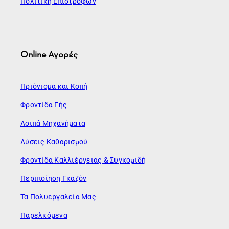
Πολιτική Επιστροφών
Online Αγορές
Πριόνισμα και Κοπή
Φροντίδα Γής
Λοιπά Μηχανήματα
Λύσεις Καθαρισμού
Φροντίδα Καλλιέργειας & Συγκομιδή
Περιποίηση Γκαζόν
Τα Πολυεργαλεία Μας
Παρελκόμενα