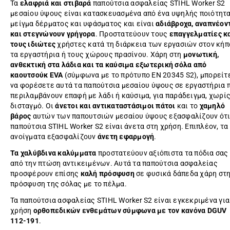
Τα
ελαφριά και στιβαρά
παπούτσια ασφαλείας STIHL Worker S2
μεσαίου ύψους είναι κατασκευασμένα από ένα υψηλής ποιότητ
μείγμα δέρματος και υφάσματος και είναι
αδιάβροχα, αναπνέον
και στεγνώνουν γρήγορα
. Προστατεύουν τους
επαγγελματίες κ
τους ιδιώτες
χρήστες κατά τη διάρκεια των εργασιών στον κήπ
τα εργαστήρια ή τους χώρους πρασίνου. Χάρη στη
μονωτική,
ανθεκτική στα λάδια και τα καύσιμα εξωτερική σόλα από
καουτσούκ EVA
(σύμφωνα με το πρότυπο EN 20345 S2), μπορείτ
να φορέσετε αυτά τα παπούτσια μεσαίου ύψους σε εργαστήρια 
περιλαμβάνουν επαφή με λάδι ή καύσιμα, για παράδειγμα, χωρί
δισταγμό. Οι
άνετοι και αντικαταστάσιμοι πάτοι
και το
χαμηλό
βάρος
αυτών των παπουτσιών μεσαίου ύψους εξασφαλίζουν ότι
παπούτσια STIHL Worker S2 είναι άνετα στη χρήση. Επιπλέον, τα
ανοίγματα εξασφαλίζουν
άνετη εφαρμογή
.
Τα χαλύβδινα καλύμματα
προστατεύουν αξιόπιστα τα πόδια σας
από την πτώση αντικειμένων. Αυτά τα παπούτσια ασφαλείας
προσφέρουν επίσης
καλή πρόσφυση
σε φυσικά δάπεδα χάρη στ
πρόσφυση της σόλας με το πέλμα.
Τα παπούτσια ασφαλείας STIHL Worker S2 είναι εγκεκριμένα για
χρήση
ορθοπεδικών ενθεμάτων σύμφωνα με τον κανόνα DGUV
112-191
.