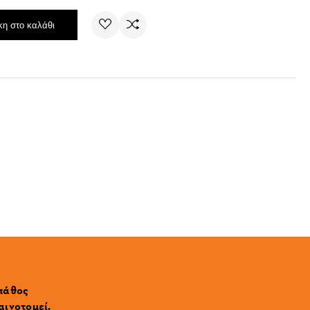
η στο καλάθι
 πάθος
αινοτομεί.