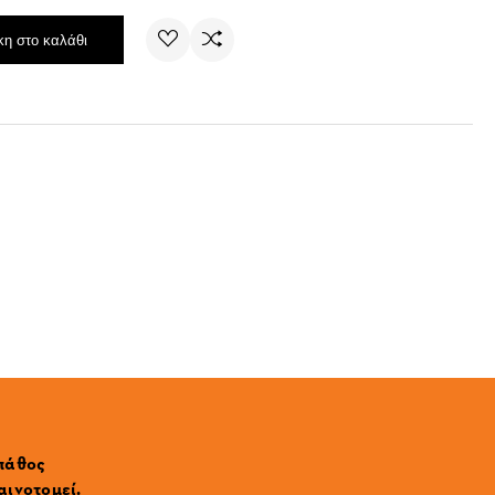
η στο καλάθι
 πάθος
αινοτομεί.