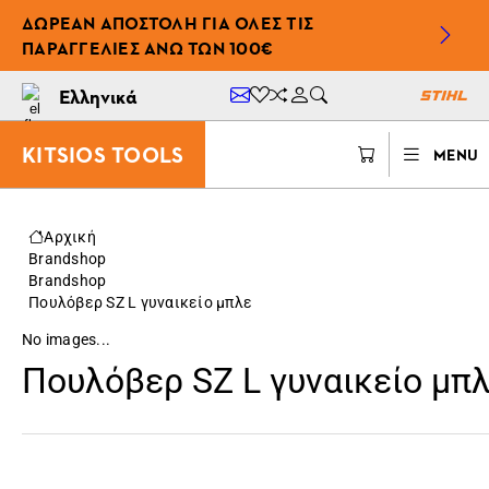
ΔΩΡΕΆΝ ΑΠΟΣΤΟΛΉ ΓΙΑ ΌΛΕΣ ΤΙΣ
ΠΑΡΑΓΓΕΛΊΕΣ ΆΝΩ ΤΩΝ 100€
Ελληνικά
KITSIOS TOOLS
MENU
Αρχική
Brandshop
Brandshop
Πουλόβερ SZ L γυναικείο μπλε
No images...
Πουλόβερ SZ L γυναικείο μπ