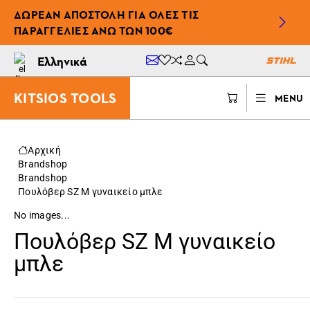
ΔΩΡΕΆΝ ΑΠΟΣΤΟΛΉ ΓΙΑ ΌΛΕΣ ΤΙΣ
ΠΑΡΑΓΓΕΛΊΕΣ ΆΝΩ ΤΩΝ 100€
Ελληνικά
KITSIOS TOOLS
MENU
Αρχική
Brandshop
Brandshop
Πουλόβερ SZ M γυναικείο μπλε
No images...
Πουλόβερ SZ M γυναικείο
μπλε