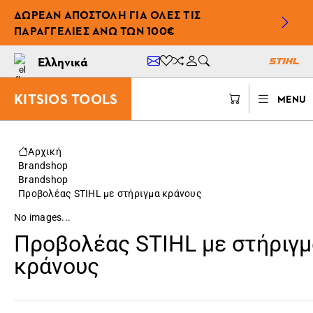
ΔΩΡΕΆΝ ΑΠΟΣΤΟΛΉ ΓΙΑ ΌΛΕΣ ΤΙΣ
ΠΑΡΑΓΓΕΛΊΕΣ ΆΝΩ ΤΩΝ 100€
Ελληνικά
KITSIOS TOOLS
MENU
Αρχική
Brandshop
Brandshop
Προβολέας STIHL με στήριγμα κράνους
No images...
Προβολέας STIHL με στήριγμ
κράνους