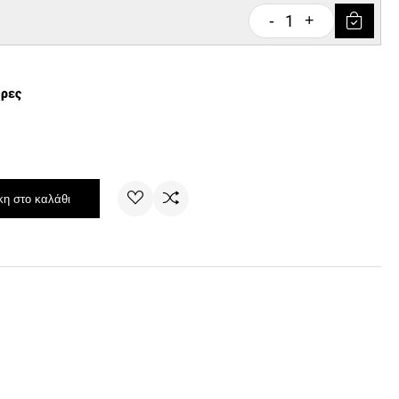
1
-
+
έρες
η στο καλάθι