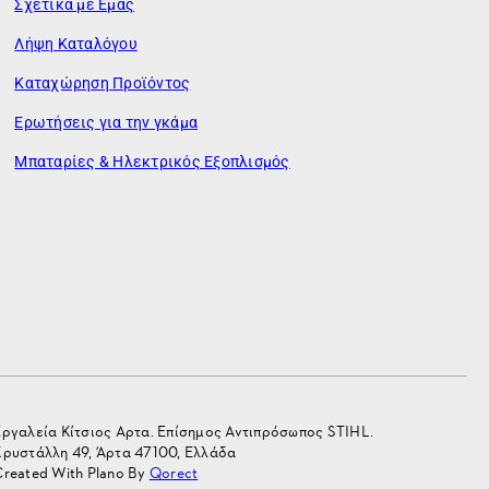
Σχετικά με Εμάς
Λήψη Καταλόγου
Καταχώρηση Προϊόντος
Ερωτήσεις για την γκάμα
Μπαταρίες & Ηλεκτρικός Εξοπλισμός
Εργαλεία Κίτσιος Αρτα. Επίσημος Αντιπρόσωπος STIHL.
Κρυστάλλη 49, Άρτα 47100, Ελλάδα
Created With Plano By
Qorect