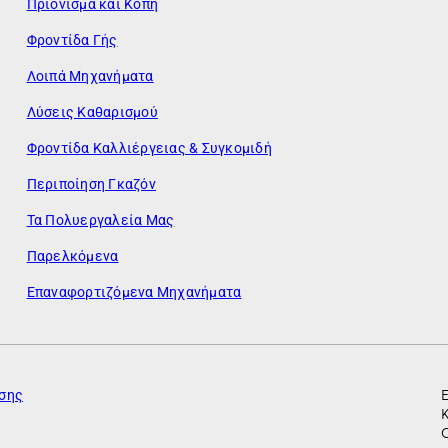
Πριόνισμα και Κοπή
Φροντίδα Γής
Λοιπά Μηχανήματα
Λύσεις Καθαρισμού
Φροντίδα Καλλιέργειας & Συγκομιδή
Περιποίηση Γκαζόν
Τα Πολυεργαλεία Μας
Παρελκόμενα
Επαναφορτιζόμενα Μηχανήματα
ησης