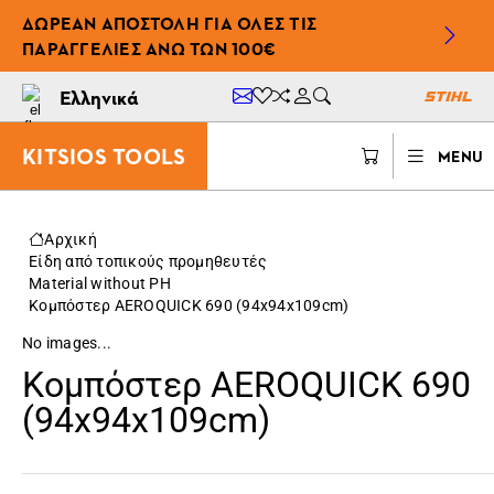
ΔΩΡΕΆΝ ΑΠΟΣΤΟΛΉ ΓΙΑ ΌΛΕΣ ΤΙΣ
ΠΑΡΑΓΓΕΛΊΕΣ ΆΝΩ ΤΩΝ 100€
Ελληνικά
KITSIOS TOOLS
MENU
Αρχική
Είδη από τοπικούς προμηθευτές
Material without PH
Κομπόστερ AEROQUICK 690 (94x94x109cm)
No images...
Κομπόστερ AEROQUICK 690
(94x94x109cm)