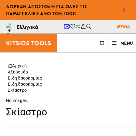
ΔΩΡΕΆΝ ΑΠΟΣΤΟΛΉ ΓΙΑ ΌΛΕΣ ΤΙΣ
ΠΑΡΑΓΓΕΛΊΕΣ ΆΝΩ ΤΩΝ 100€
Ελληνικά
KITSIOS TOOLS
MENU
Αρχική
Αξεσουάρ
Είδη δασοκομίας
Είδη δασοκομίας
Σκίαστρο
No images...
Σκίαστρο