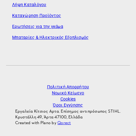
Λήψη Καταλόγου
Καταχώρηση Προϊόντος
Ερωτήσεις για την γκάμα
Μπαταρίες & Ηλεκτρικός Εξοπλισμός
Πολιτική Απορρήτου
Νομικό Κείμενο
Cookies
Όροι Εγγύησης
Εργαλεία Κίτσιος Αρτα. Επίσημος αντιπρόσωπος STIHL.
Κρυστάλλη 49, Άρτα 47100, Ελλάδα
Created with Plano by
Qorect