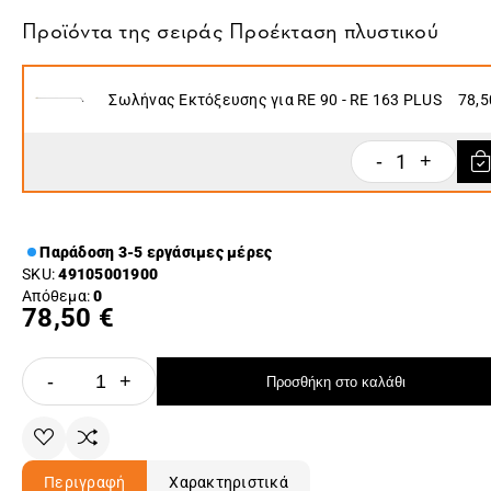
Προϊόντα της σειράς
Προέκταση πλυστικού
Σωλήνας Εκτόξευσης για RE 90 - RE 163 PLUS
78,5
1
-
+
Παράδοση 3-5 εργάσιμες μέρες
SKU:
49105001900
Απόθεμα:
0
78,50 €
-
+
Προσθήκη στο καλάθι
Περιγραφή
Χαρακτηριστικά