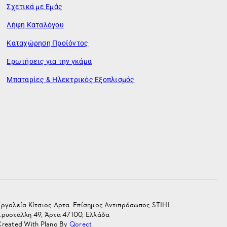
Σχετικά με Εμάς
Λήψη Καταλόγου
Καταχώρηση Προϊόντος
Ερωτήσεις για την γκάμα
Μπαταρίες & Ηλεκτρικός Εξοπλισμός
Εργαλεία Κίτσιος Αρτα. Επίσημος Αντιπρόσωπος STIHL.
Κρυστάλλη 49, Άρτα 47100, Ελλάδα
Created With Plano By
Qorect