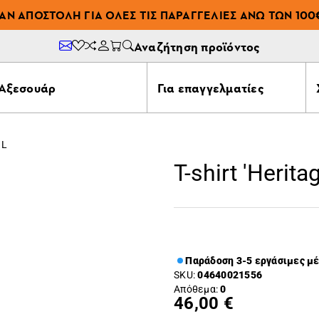
ΆΝ ΑΠΟΣΤΟΛΉ ΓΙΑ ΌΛΕΣ ΤΙΣ ΠΑΡΑΓΓΕΛΊΕΣ ΆΝΩ ΤΩΝ 100
Αναζήτηση προϊόντος
Αξεσουάρ
Για επαγγελματίες
 L
T-shirt 'Heritag
Παράδοση 3-5 εργάσιμες μ
SKU:
04640021556
Απόθεμα:
0
46,00 €