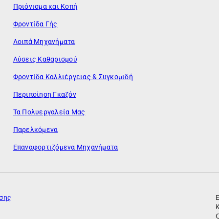
Πριόνισμα και Κοπή
Φροντίδα Γής
Λοιπά Μηχανήματα
Λύσεις Καθαρισμού
Φροντίδα Καλλιέργειας & Συγκομιδή
Περιποίηση Γκαζόν
Τα Πολυεργαλεία Μας
Παρελκόμενα
Επαναφορτιζόμενα Μηχανήματα
ησης