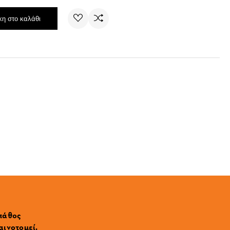
η στο καλάθι
 πάθος
αινοτομεί.