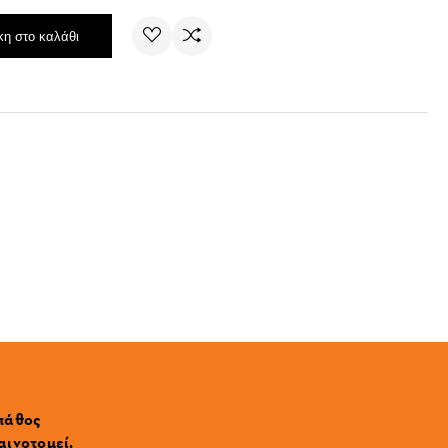
η στο καλάθι
 πάθος
αινοτομεί.