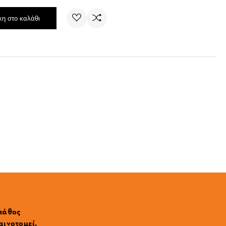
η στο καλάθι
 πάθος
αινοτομεί.