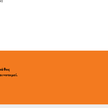
0)
 πάθος
αινοτομεί.