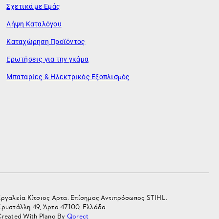
Σχετικά με Εμάς
Λήψη Καταλόγου
Καταχώρηση Προϊόντος
Ερωτήσεις για την γκάμα
Μπαταρίες & Ηλεκτρικός Εξοπλισμός
Εργαλεία Κίτσιος Αρτα. Επίσημος Αντιπρόσωπος STIHL.
Κρυστάλλη 49, Άρτα 47100, Ελλάδα
Created With Plano By
Qorect