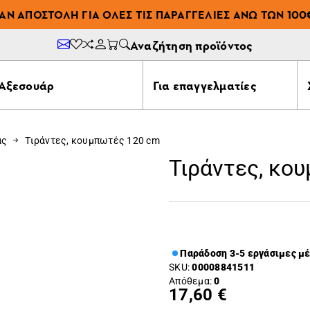
ΆΝ ΑΠΟΣΤΟΛΉ ΓΙΑ ΌΛΕΣ ΤΙΣ ΠΑΡΑΓΓΕΛΊΕΣ ΆΝΩ ΤΩΝ 100
Αναζήτηση προϊόντος
Αξεσουάρ
Για επαγγελματίες
ας
Τιράντες, κουμπωτές 120 cm
Τιράντες, κο
Παράδοση 3-5 εργάσιμες μ
SKU:
00008841511
Απόθεμα:
0
17,60 €