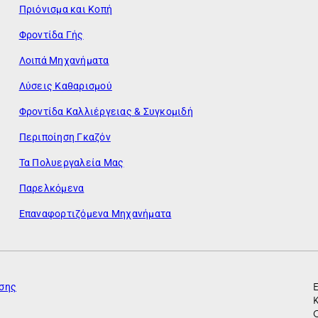
Πριόνισμα και Κοπή
Φροντίδα Γής
Λοιπά Μηχανήματα
Λύσεις Καθαρισμού
Φροντίδα Καλλιέργειας & Συγκομιδή
Περιποίηση Γκαζόν
Τα Πολυεργαλεία Μας
Παρελκόμενα
Επαναφορτιζόμενα Μηχανήματα
ησης