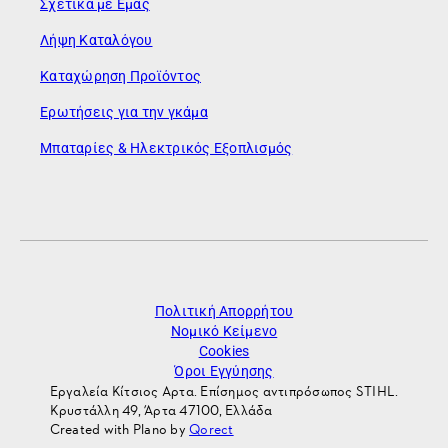
Σχετικά με Εμάς
Λήψη Καταλόγου
Καταχώρηση Προϊόντος
Ερωτήσεις για την γκάμα
Μπαταρίες & Ηλεκτρικός Εξοπλισμός
Πολιτική Απορρήτου
Νομικό Κείμενο
Cookies
Όροι Εγγύησης
Εργαλεία Κίτσιος Αρτα. Επίσημος αντιπρόσωπος STIHL.
Κρυστάλλη 49, Άρτα 47100, Ελλάδα
Created with Plano by
Qorect