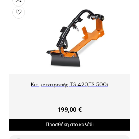
Κιτ μετατροπής TS 420,TS 500i
199,00 €
Προσθήκη στο καλάθι