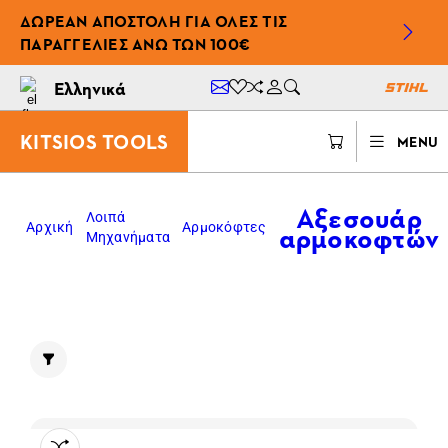
ΔΩΡΕΆΝ ΑΠΟΣΤΟΛΉ ΓΙΑ ΌΛΕΣ ΤΙΣ
ΠΑΡΑΓΓΕΛΊΕΣ ΆΝΩ ΤΩΝ 100€
Ελληνικά
KITSIOS TOOLS
MENU
Αξεσουάρ
Λοιπά
αρμοκοφτών
Αρχική
Αρμοκόφτες
Μηχανήματα