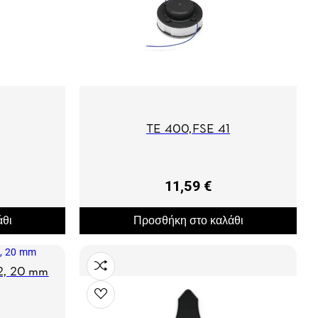
ΤΕ 400,FSE 41
11,59 €
άθι
Προσθήκη στο καλάθι
2, 20 mm