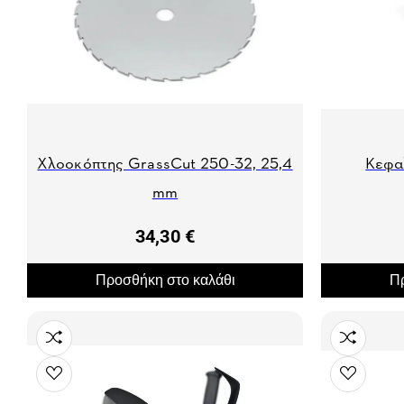
Χλοοκόπτης GrassCut 250-32, 25,4
Κεφα
mm
34,30 €
Προσθήκη στο καλάθι
Πρ