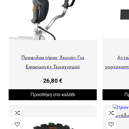
Προφυλακτήρας Χεριών Για
Αντα
Εφαρμογές Τεμαχισμού
χορτοκοπτ
26,80 €
Προσθήκη στο καλάθι
Πρ
Πριονόδι