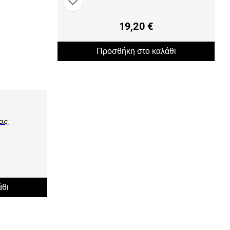
19,20 €
Προσθήκη στο καλάθι
ας
άθι