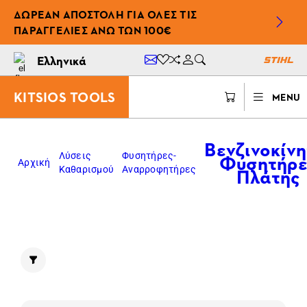
ΔΩΡΕΆΝ ΑΠΟΣΤΟΛΉ ΓΙΑ ΌΛΕΣ ΤΙΣ
ΠΑΡΑΓΓΕΛΊΕΣ ΆΝΩ ΤΩΝ 100€
Ελληνικά
KITSIOS TOOLS
MENU
Βενζινοκίνη
Φυσητήρε
Λύσεις
Φυσητήρες-
Αρχική
Πλάτης
Καθαρισμού
Αναρροφητήρες