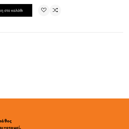
η στο καλάθι
 πάθος
αινοτομεί.