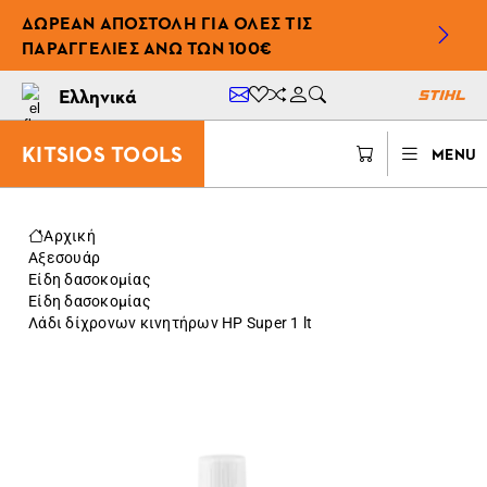
ΔΩΡΕΆΝ ΑΠΟΣΤΟΛΉ ΓΙΑ ΌΛΕΣ ΤΙΣ
ΠΑΡΑΓΓΕΛΊΕΣ ΆΝΩ ΤΩΝ 100€
Ελληνικά
KITSIOS TOOLS
MENU
Αρχική
Αξεσουάρ
Είδη δασοκομίας
Είδη δασοκομίας
Λάδι δίχρονων κινητήρων ΗP Super 1 lt