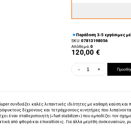
Παράδοση 3-5 εργάσιμες μ
SKU:
07813198056
Απόθεμα:
0
120,00 €
-
+
Προσθήκ
uper συνδυάζει καλές λιπαντικές ιδιότητες με καθαρή καύση και 
ρόψυκτους δίχρονους και τετράχρονους κινητήρες που λιπαίνονται 
χει έναν σταθεροποιητή («fuel stabilizer») που εμποδίζει τον σχη
τικά από φθορά και επικαθίσεις. Για άλλα μεγέθη συσκευασιών, 