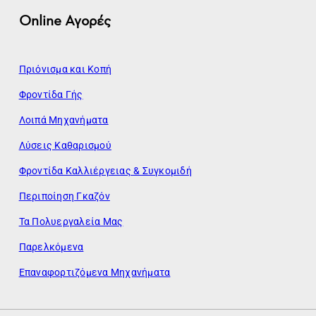
Online Αγορές
Πριόνισμα και Κοπή
Φροντίδα Γής
Λοιπά Μηχανήματα
Λύσεις Καθαρισμού
Φροντίδα Καλλιέργειας & Συγκομιδή
Περιποίηση Γκαζόν
Τα Πολυεργαλεία Μας
Παρελκόμενα
Επαναφορτιζόμενα Μηχανήματα