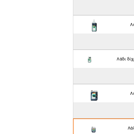
Λ
Λάδι δίχ
Λ
Λά