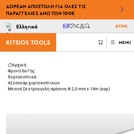
ΔΩΡΕΆΝ ΑΠΟΣΤΟΛΉ ΓΙΑ ΌΛΕΣ ΤΙΣ
ΠΑΡΑΓΓΕΛΊΕΣ ΆΝΩ ΤΩΝ 100€
Ελληνικά
KITSIOS TOOLS
MENU
Αρχική
Φροντίδα Γής
Χορτοκοπτικά
Αξεσουάρ χορτοκοπτικών
Μεσινέζα στρογγυλή πράσινη Φ 2,0 mm x 14m (καρ)